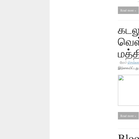
..
Read more »
கடலூ
வெள்
மத்த
நேரம்
செவ்வாய
இடுகையிட்டத
Read more »
Bloo