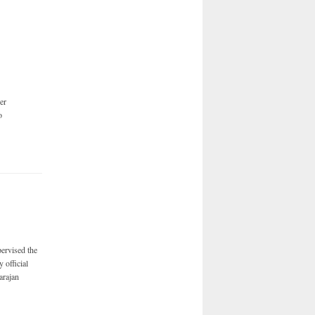
er
o
rvised the
 official
arajan