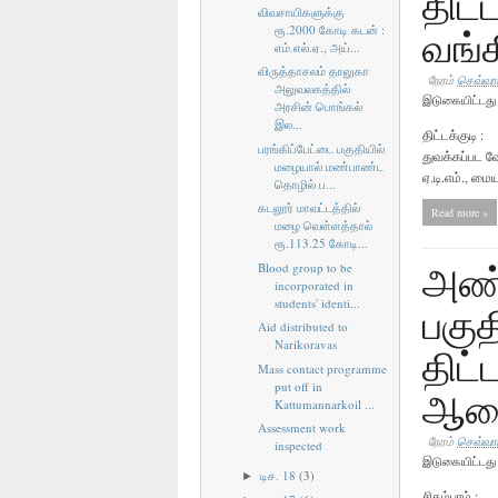
திட்
விவசாயிகளுக்கு
வங்
ரூ.2000 கோடி கடன் :
எம்.எல்.ஏ., அய்...
விருத்தாசலம் தாலுகா
நேரம்
செவ்வாய
அலுவலகத்தில்
இடுகையிட்டத
அரசின் பொங்கல்
இல...
திட்டக்குடி 
பரங்கிப்பேட்டை பகுதியில்
துவக்கப்பட 
மழையால் மண்பாண்ட
ஏ.டி.எம்., மை
தொழில் ப...
கடலூர் மாவட்டத்தில்
Read more »
மழை வெள்ளத்தால்
ரூ.113.25 கோடி...
அண்
Blood group to be
incorporated in
students' identi...
பகுத
Aid distributed to
Narikoravas
திட்
Mass contact programme
put off in
ஆ
Kattumannarkoil ...
Assessment work
நேரம்
செவ்வாய
inspected
இடுகையிட்டத
டிச. 18
(3)
►
சிதம்பரம் : 