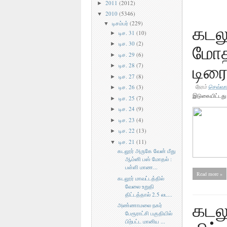
2011
(2012)
►
2010
(5346)
▼
டிசம்பர்
(229)
▼
கடலூ
டிச. 31
(10)
►
டிச. 30
(2)
மோதல
►
டிச. 29
(6)
►
டிர
டிச. 28
(7)
►
டிச. 27
(8)
►
டிச. 26
(3)
நேரம்
செவ்வாய
►
இடுகையிட்டத
டிச. 25
(7)
►
டிச. 24
(9)
►
டிச. 23
(4)
►
டிச. 22
(13)
►
டிச. 21
(11)
▼
கடலூர் அருகே வேன் மீது
ஆம்னி பஸ் மோதல் :
பள்ளி மாண...
Read more »
கடலூர் மாவட்டத்தில்
வேலை உறுதி
திட்டத்தால் 2.5 லட...
கடலூ
அண்ணாமலை நகர்
பேரூராட்சி பகுதியில்
பிற்பட்ட மானிய ...