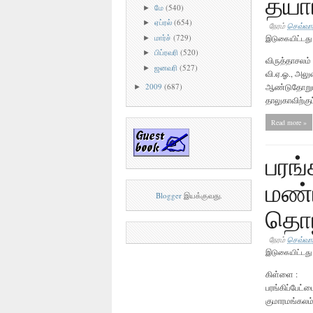
தயார
மே
(540)
►
ஏப்ரல்
(654)
►
நேரம்
செவ்வாய
மார்ச்
(729)
►
இடுகையிட்டத
பிப்ரவரி
(520)
►
விருத்தாசலம
ஜனவரி
(527)
►
வி.ஏ.ஓ., அலு
ஆண்டுதோறும
2009
(687)
►
தாலுகாவிற்குட்
Read more »
பரங்
மண்ப
Blogger
இயக்குவது.
தொழ
நேரம்
செவ்வாய
இடுகையிட்டத
கிள்ளை : க
பரங்கிப்பேட்
குமாரமங்கலம்