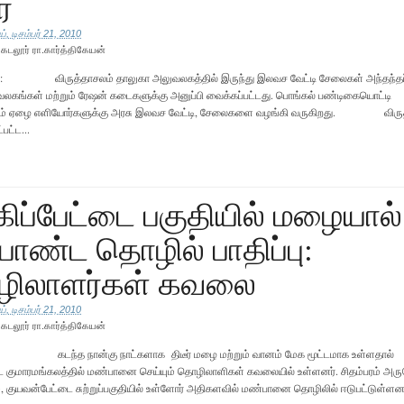
்
், டிசம்பர் 21, 2010
ு
கடலூர் ரா.கார்த்திகேயன்
் : விருத்தாசலம் தாலுகா அலுவலகத்தில் இருந்து இலவச வேட்டி சேலைகள் அந்தந்தப்
வலகங்கள் மற்றும் ரேஷன் கடைகளுக்கு அனுப்பி வைக்கப்பட்டது. பொங்கல் பண்டிகையொட்டி
் ஏழை எளியோர்களுக்கு அரசு இலவச வேட்டி, சேலைகளை வழங்கி வருகிறது. விருத
பட்ட...
கிப்பேட்டை பகுதியில் மழையால்
ாண்ட தொழில் பாதிப்பு:
ிலாளர்கள் கவலை
், டிசம்பர் 21, 2010
ு
கடலூர் ரா.கார்த்திகேயன்
டந்த நான்கு நாட்களாக திடீர் மழை மற்றும் வானம் மேக மூட்டமாக உள்ளதால்
டை குமாரமங்கலத்தில் மண்பானை செய்யும் தொழிலாளிகள் கவலையில் உள்ளனர். சிதம்பரம் அர
, குயவன்பேட்டை சுற்றுப்பகுதியில் உள்ளோர் அதிகளவில் மண்பானை தொழிலில் ஈடுபட்டுள்ளன