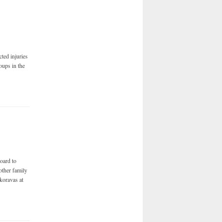
ted injuries
oups in the
ard to
 other family
koravas at