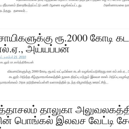
்ய தீர்மானம் நிறைவேற்றப்பட்டு பணி ஆணை வழங்கப்பட்டது. அண்ணாமலை நகர் ப
 நடந்தது. தலைவர்...
ாயிகளுக்கு ரூ.2000 கோடி கட
எல்.ஏ., அய்யப்பன்
், டிசம்பர் 21, 2010
ு
கடலூர் ரா.கார்த்திகேயன்
வசாயிகளுக்கு 2000 கோடி ரூபாய் வட்டியில்லா கடன் வழங்கப்படுகிறது என எம்.எல்.ஏ., அ
டலூர் அடுத்த கீழ்குமாரமங்கலத்தில் நூலக திறப்பு மற்றும் இலவச காஸ் அடுப்பு வழங்க
குமாரமங்கலம் அரசு நடுநிலைப்பள்ளி வளாகத்தில் நடந்த விழாவிற்கு ஊராட்சித்...
ுத்தாசலம் தாலுகா அலுவலகத்த
ின் பொங்கல் இலவச வேட்டி ச