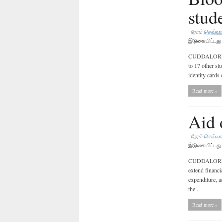
stud
நேரம்
செவ்வாய
இடுகையிட்டத
CUDDALORE: As
to 17 other st
identity car
Read more »
Aid 
நேரம்
செவ்வாய
இடுகையிட்டத
CUDDALORE: 
extend financi
expenditure, a
the...
Read more »