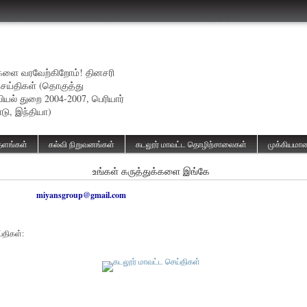
ங்களை வரவேற்கிறோம்! தினசரி
செய்திகள் (தொகுத்து
யல் துறை 2004-2007, பெரியார்
ாடு, இந்தியா)
ளங்கள்
கல்வி நிறுவனங்கள்
கடலூர் மாவட்ட தொழிற்சாலைகள்
முக்கியமா
உங்கள் கருத்துக்களை இங்கே
miyansgroup@gmail.com
திகள்: