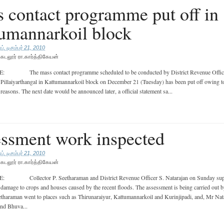
 contact programme put off in
umannarkoil block
், டிசம்பர் 21, 2010
ு
கடலூர் ரா.கார்த்திகேயன்
The mass contact programme scheduled to be conducted by District Revenue Offic
 Pillaiyarthangal in Kattumannarkoil block on December 21 (Tuesday) has been put off owing t
 reasons. The next date would be announced later, a official statement sa...
ssment work inspected
், டிசம்பர் 21, 2010
ு
கடலூர் ரா.கார்த்திகேயன்
ollector P. Seetharaman and District Revenue Officer S. Natarajan on Sunday supe
damage to crops and houses caused by the recent floods. The assessment is being carried out by
etharaman went to places such as Thirunaraiyur, Kattumannarkoil and Kurinjipadi, and, Mr Nat
 and Bhuva...