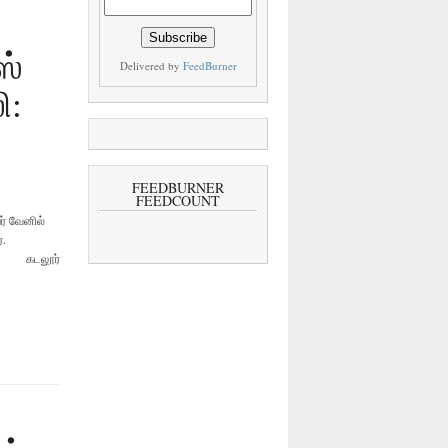
ஸ்
Delivered by
FeedBurner
ி:
FEEDBURNER
FEEDCOUNT
் வேனில்
்.
ர். கடலூர்