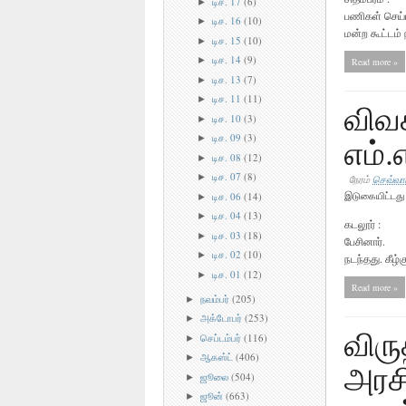
டிச. 17
(6)
►
பணிகள் செய
டிச. 16
(10)
►
மன்ற கூட்டம்
டிச. 15
(10)
►
டிச. 14
(9)
►
Read more »
டிச. 13
(7)
►
டிச. 11
(11)
►
விவச
டிச. 10
(3)
►
எம்.
டிச. 09
(3)
►
டிச. 08
(12)
►
டிச. 07
(8)
►
நேரம்
செவ்வாய
டிச. 06
(14)
இடுகையிட்டத
►
டிச. 04
(13)
►
கடலூர் : வி
டிச. 03
(18)
►
பேசினார். க
டிச. 02
(10)
►
நடந்தது. கீழ்
டிச. 01
(12)
►
Read more »
நவம்பர்
(205)
►
அக்டோபர்
(253)
►
விர
செப்டம்பர்
(116)
►
ஆகஸ்ட்
(406)
►
அரச
ஜூலை
(504)
►
ஜூன்
(663)
►