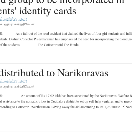
ents' identity cards
், டிசம்பர் 21, 2010
ு
கடலூர் ரா.கார்த்திகேயன்
 a fall-out of the road accident that claimed the lives of four girl students and inflic
udents, District Collector P.Seetharaman has emphasised the need for incorporating the blood gr
ds of the students. The Collector told The Hindu...
distributed to Narikoravas
், டிசம்பர் 21, 2010
ு
கடலூர் ரா.கார்த்திகேயன்
An amount of Rs 17.02 lakh has been sanctioned by the Narikoravas' Welfare Bo
al assistance to the nomadic tribes in Cuddalore district to set up self-help ventures and to meet
ccording to Collector P.Seetharaman. Giving away the aid amounting to Rs 1,28,500 to 15 Nari