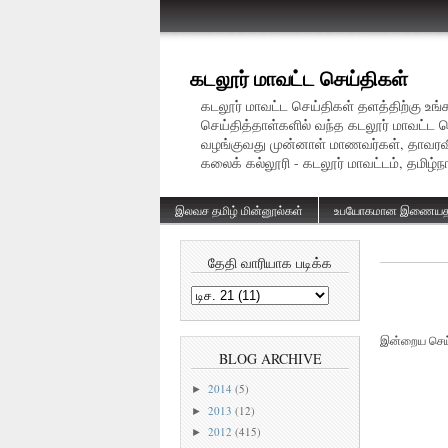
கடலூர் மாவட்ட செய்திகள்
கடலூர் மாவட்ட செய்திகள் தளத்திற்கு உ
செய்தித்தாள்களில் வந்த கடலூர் மாவட்ட 
வழங்குவது முன்னாள் மாணவர்கள், தாவரவி
கலைக் கல்லூரி - கடலூர் மாவட்டம், தமிழ்ந
இலவச தமிழ் மின்னூல்கள்
உபயோகமான இணையத
தேதி வாரியாக படிக்க
இன்றைய செய்
BLOG ARCHIVE
2014
(5)
►
2013
(12)
►
2012
(415)
►