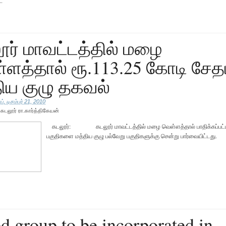
.
ர் மாவட்டத்தில் மழை
ளத்தால் ரூ.113.25 கோடி சேதம
ிய குழு தகவல்
், டிசம்பர் 21, 2010
ு
கடலூர் ரா.கார்த்திகேயன்
கடலூர்: கடலூர் மாவட்டத்தில் மழை வெள்ளத்தால் பாதிக்கப்பட்
பகுதிகளை மத்திய குழு பல்வேறு பகுதிகளுக்கு சென்று பார்வையிட
d group to be incorporated in