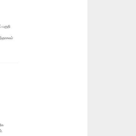
 பகுதி
்தாசலம்
ுகே
ர்.