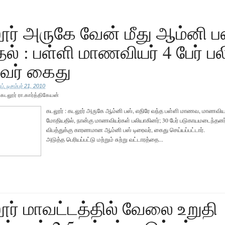
ர் அருகே வேன் மீது ஆம்னி ப
் : பள்ளி மாணவியர் 4 பேர் பல
ைவர் கைது
், டிசம்பர் 21, 2010
ு
கடலூர் ரா.கார்த்திகேயன்
கடலூர் : கடலூர் அருகே ஆம்னி பஸ், எதிரே வந்த பள்ளி மாணவ, மாணவியர
மோதியதில், நான்கு மாணவியர்கள் பலியாகினர்; 30 பேர் படுகாயமடைந்தனர
விபத்துக்கு காரணமான ஆம்னி பஸ் டிரைவர், கைது செய்யப்பட்டா
அடுத்த பெரியப்பட்டு மற்றும் சுற்று வட்டாரத்தை...
ர் மாவட்டத்தில் வேலை உறுதி