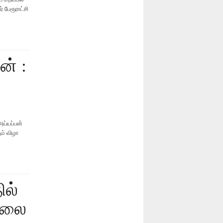
ேரூராட்சி
ன் :
ய்யப்பன்
ும் விழா
ில்
ேலை